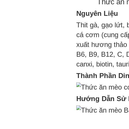
Thức ăn m
Nguyên Liệu
Thit gà, gạo lứt,
cá cơm (cung cấ
xuất hương thảo 
B6, B9, B12, C, 
canxi, biotin, taur
Thành Phần Di
Hướng Dẫn Sử