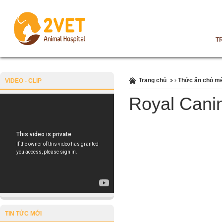
T
Trang chủ
›
Thức ăn chó m
VIDEO - CLIP
Royal Cani
TIN TỨC MỚI