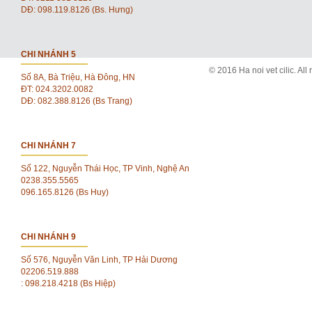
DĐ: 098.119.8126 (Bs. Hưng)
CHI NHÁNH 5
© 2016 Ha noi vet cilic. All 
Số 8A, Bà Triệu, Hà Đông, HN
ĐT: 024.3202.0082
DĐ: 082.388.8126 (Bs Trang)
CHI NHÁNH 7
Số 122, Nguyễn Thái Học, TP Vinh, Nghệ An
0238.355.5565
096.165.8126 (Bs Huy)
CHI NHÁNH 9
Số 576, Nguyễn Văn Linh, TP Hải Dương
02206.519.888
: 098.218.4218 (Bs Hiệp)