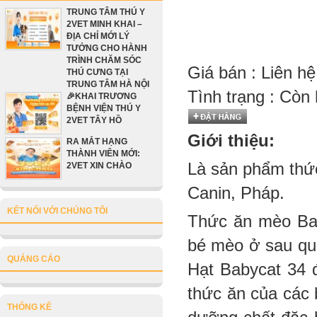
TRUNG TÂM THÚ Y
2VET MINH KHAI –
ĐỊA CHỈ MỚI LÝ
TƯỞNG CHO HÀNH
TRÌNH CHĂM SÓC
Giá bán :
Liên hệ
THÚ CƯNG TẠI
TRUNG TÂM HÀ NỘI
Tình trạng :
Còn 
🎉KHAI TRƯƠNG
BỆNH VIỆN THÚ Y
2VET TÂY HỒ
Giới thiệu:
RA MẮT HẠNG
THÀNH VIÊN MỚI:
Là sản phẩm thức
2VET XIN CHÀO
Canin, Pháp.
KẾT NỐI VỚI CHÚNG TÔI
Thức ăn mèo Bab
bé mèo ở sau quá 
QUẢNG CÁO
Hạt Babycat 34 đ
thức ăn của các 
THỐNG KÊ