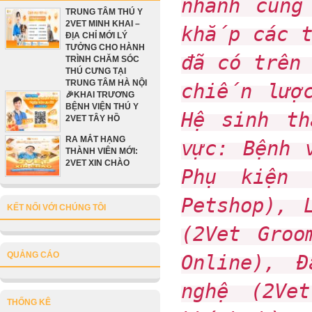
nhánh cùng
TRUNG TÂM THÚ Y
2VET MINH KHAI –
khắp các t
ĐỊA CHỈ MỚI LÝ
TƯỞNG CHO HÀNH
đã có trên
TRÌNH CHĂM SÓC
THÚ CƯNG TẠI
TRUNG TÂM HÀ NỘI
chiến lược
🎉KHAI TRƯƠNG
BỆNH VIỆN THÚ Y
Hệ sinh t
2VET TÂY HỒ
RA MẮT HẠNG
vực: Bệnh 
THÀNH VIÊN MỚI:
2VET XIN CHÀO
Phụ kiện 
Petshop), 
KẾT NỐI VỚI CHÚNG TÔI
(2Vet Groo
QUẢNG CÁO
Online), 
nghệ (2Ve
THỐNG KÊ