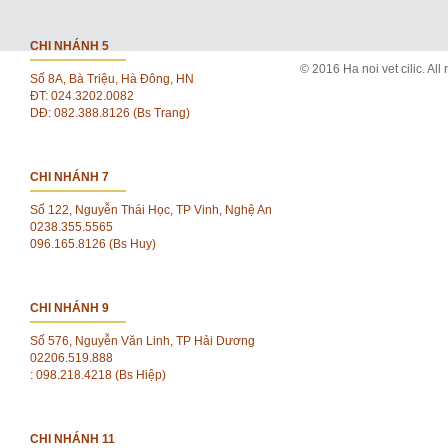
CHI NHÁNH 5
© 2016 Ha noi vet cilic. All 
Số 8A, Bà Triệu, Hà Đông, HN
ĐT: 024.3202.0082
DĐ: 082.388.8126 (Bs Trang)
CHI NHÁNH 7
Số 122, Nguyễn Thái Học, TP Vinh, Nghệ An
0238.355.5565
096.165.8126 (Bs Huy)
CHI NHÁNH 9
Số 576, Nguyễn Văn Linh, TP Hải Dương
02206.519.888
: 098.218.4218 (Bs Hiệp)
CHI NHÁNH 11