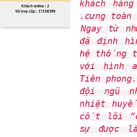
khách hàng
Khách online : 2
Số truy cập : 17158399
cưng toàn 
Ngay từ n
đã định hì
hệ thống t
với hình 
Tiên phong
đội ngũ n
nhiệt huyế
cốt lõi “c
sự được l