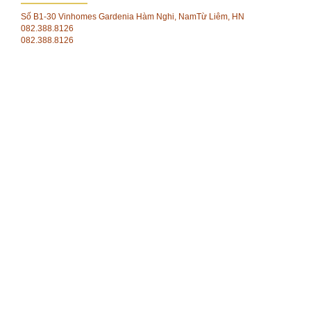
Số B1-30 Vinhomes Gardenia Hàm Nghi, NamTừ Liêm, HN
082.388.8126
082.388.8126