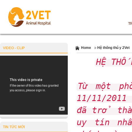
T
Home
Hệ thống thú y 2Vet
VIDEO - CLIP
HỆ THỐ
Từ một ph
11/11/2011
đã trở thà
uy tín nh
TIN TỨC MỚI