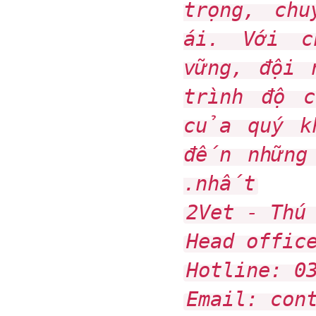
trọng, ch
ái. Với 
vững, đội 
trình độ 
của quý k
đến những
nhất.
2Vet - Thú
Head offic
Hotline: 0
Email: con