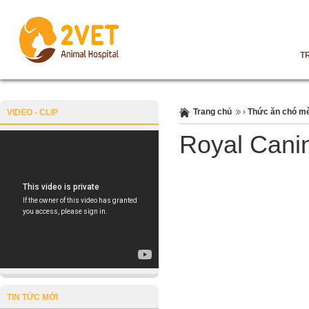
T
Trang chủ
›
Thức ăn chó m
VIDEO - CLIP
Royal Cani
TIN TỨC MỚI