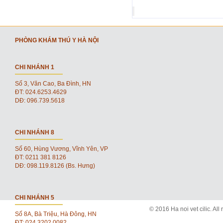
PHÒNG KHÁM THÚ Y HÀ NỘI
CHI NHÁNH 1
Số 3, Văn Cao, Ba Đình, HN
ĐT: 024.6253.4629
DĐ: 096.739.5618
CHI NHÁNH 8
Số 60, Hùng Vương, Vĩnh Yên, VP
ĐT: 0211 381 8126
DĐ: 098.119.8126 (Bs. Hưng)
CHI NHÁNH 5
© 2016 Ha noi vet cilic. All 
Số 8A, Bà Triệu, Hà Đông, HN
ĐT: 024.3202.0082