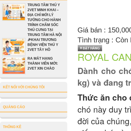
TRUNG TÂM THÚ Y
2VET MINH KHAI –
ĐỊA CHỈ MỚI LÝ
TƯỞNG CHO HÀNH
TRÌNH CHĂM SÓC
Giá bán :
150,0
THÚ CƯNG TẠI
TRUNG TÂM HÀ NỘI
Tình trạng :
Còn 
🎉KHAI TRƯƠNG
BỆNH VIỆN THÚ Y
2VET TÂY HỒ
ROYAL CAN
RA MẮT HẠNG
THÀNH VIÊN MỚI:
Dành cho chó
2VET XIN CHÀO
kg) và đang t
KẾT NỐI VỚI CHÚNG TÔI
Thức ăn cho
chó này duy tr
QUẢNG CÁO
đời của chúng
THỐNG KÊ