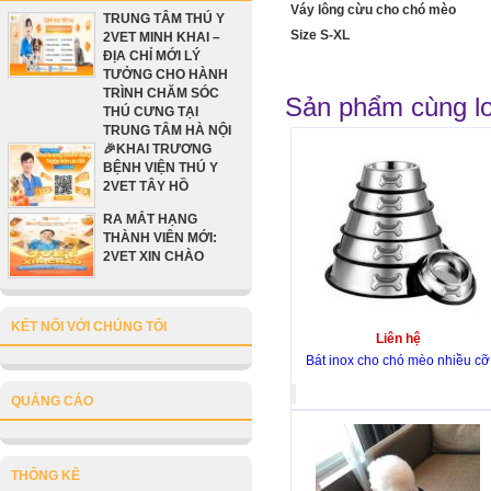
Váy lông cừu cho chó mèo
TRUNG TÂM THÚ Y
Size S-XL
2VET MINH KHAI –
ĐỊA CHỈ MỚI LÝ
TƯỞNG CHO HÀNH
TRÌNH CHĂM SÓC
Sản phẩm cùng lo
THÚ CƯNG TẠI
TRUNG TÂM HÀ NỘI
🎉KHAI TRƯƠNG
BỆNH VIỆN THÚ Y
2VET TÂY HỒ
RA MẮT HẠNG
THÀNH VIÊN MỚI:
2VET XIN CHÀO
KẾT NỐI VỚI CHÚNG TÔI
Liên hệ
Bát inox cho chó mèo nhiều cỡ
QUẢNG CÁO
THỐNG KÊ