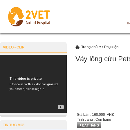
T
Trang chủ
›
Phụ kiện
VIDEO - CLIP
Váy lông cừu Pets
Giá bán :
160,000 VNĐ
Tình trạng :
Còn hàng
TIN TỨC MỚI