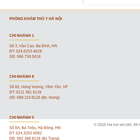
PHÒNG KHÁM THÚ Y HÀ NỘI
CHI NHÁNH 1
Số 3, Văn Cao, Ba Đình, HN
ĐT: 024.6253.4629
DĐ: 096.739.5618
CHI NHÁNH 8
Số 60, Hùng Vương, Vĩnh Yên, VP
ĐT: 0211 381 8126
DĐ: 098.119.8126 (Bs. Hưng)
CHI NHÁNH 5
© 2016 Ha noi vet cilic. All 
Số 8A, Bà Triệu, Hà Đông, HN
ĐT: 024.3202.0082
DĐ: 082.388.8126 (Bs Trang)