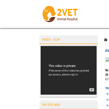
VIDEO - CLIP
2
🐩

lƯ
TI
TIN TỨC MỚI