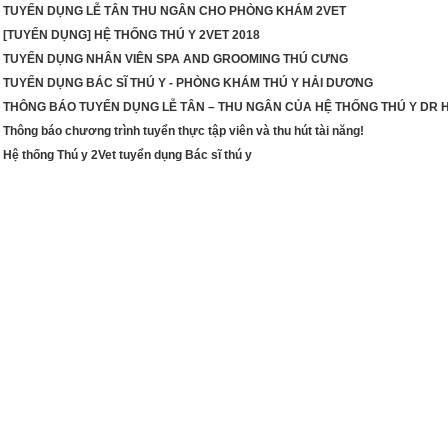
TUYỂN DỤNG LỄ TÂN THU NGÂN CHO PHÒNG KHÁM 2VET
[TUYỂN DỤNG] HỆ THỐNG THÚ Y 2VET 2018
TUYỂN DỤNG NHÂN VIÊN SPA AND GROOMING THÚ CƯNG
TUYỂN DỤNG BÁC SĨ THÚ Y - PHÒNG KHÁM THÚ Y HẢI DƯƠNG
THÔNG BÁO TUYỂN DỤNG LỄ TÂN – THU NGÂN CỦA HỆ THỐNG THÚ Y DR H
Thông báo chương trình tuyển thực tập viên và thu hút tài năng!
Hệ thống Thú y 2Vet tuyển dụng Bác sĩ thú y