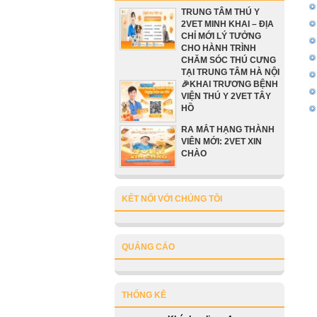
TRUNG TÂM THÚ Y
2VET MINH KHAI – ĐỊA
CHỈ MỚI LÝ TƯỞNG
CHO HÀNH TRÌNH
CHĂM SÓC THÚ CƯNG
TẠI TRUNG TÂM HÀ NỘI
🎉KHAI TRƯƠNG BỆNH
VIỆN THÚ Y 2VET TÂY
HỒ
RA MẮT HẠNG THÀNH
VIÊN MỚI: 2VET XIN
CHÀO
KẾT NỐI VỚI CHÚNG TÔI
QUẢNG CÁO
THỐNG KÊ