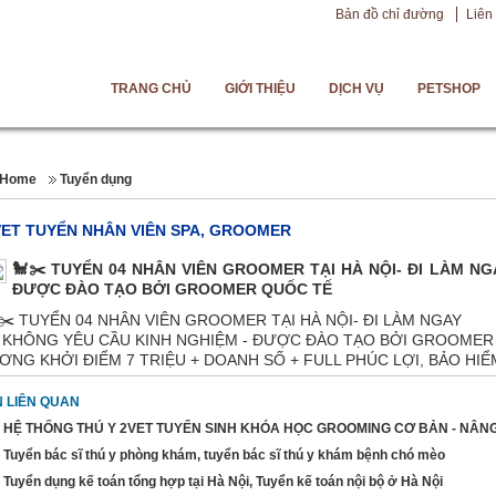
Bản đồ chỉ đường
Liên
TRANG CHỦ
GIỚI THIỆU
DỊCH VỤ
PETSHOP
Home
Tuyển dụng
VET TUYỂN NHÂN VIÊN SPA, GROOMER
🐩✂️ TUYỂN 04 NHÂN VIÊN GROOMER TẠI HÀ NỘI- ĐI LÀM NG
ĐƯỢC ĐÀO TẠO BỞI GROOMER QUỐC TẾ
✂️ TUYỂN 04 NHÂN VIÊN GROOMER TẠI HÀ NỘI- ĐI LÀM NGAY
 KHÔNG YÊU CẦU KINH NGHIỆM - ĐƯỢC ĐÀO TẠO BỞI GROOMER
ƠNG KHỞI ĐIỂM 7 TRIỆU + DOANH SỐ + FULL PHÚC LỢI, BẢO HIỂ
N LIÊN QUAN
HỆ THỐNG THÚ Y 2VET TUYỂN SINH KHÓA HỌC GROOMING CƠ BẢN - NÂN
Tuyển bác sĩ thú y phòng khám, tuyển bác sĩ thú y khám bệnh chó mèo
Tuyển dụng kế toán tổng hợp tại Hà Nội, Tuyển kế toán nội bộ ở Hà Nội