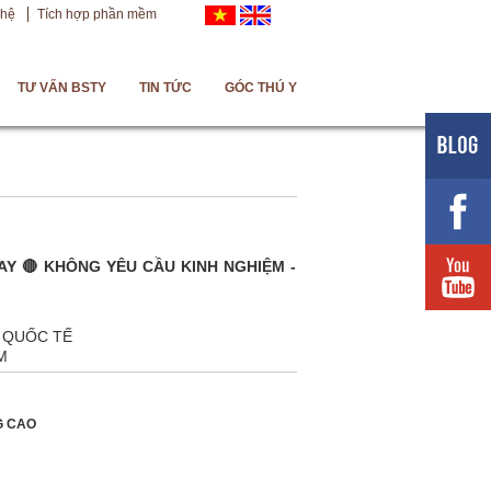
 hệ
Tích hợp phần mềm
TƯ VẤN BSTY
TIN TỨC
GÓC THÚ Y
AY 🔴 KHÔNG YÊU CẦU KINH NGHIỆM -
 QUỐC TẾ
M
G CAO